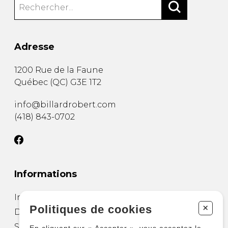
Adresse
1200 Rue de la Faune
Québec
(
QC
)
G3E 1T2
info@billardrobert.com
(418) 843-0702
Informations
Installation de table
+
Politiques de cookies
Déménager une table de billard
Salle de divertissement