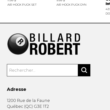
11.99 $
9.99 $
In
AIR HOCK PUCK SET
AIR HOCK PUCK DYN
43.
DO
Adresse
1200 Rue de la Faune
Québec
(
QC
)
G3E 1T2