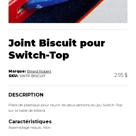
ACCESSOIRES
rassemblement.
Joint Biscuit pour
Switch-Top
Marque:
Billard Robert
2.95 $
SKU:
SWTP BISCUIT
DESCRIPTION
Pièce de plastique pour réunir les deux sections du jeu Switch-Top
sur la table de billard
Caractéristiques
Assemblage requis : Non