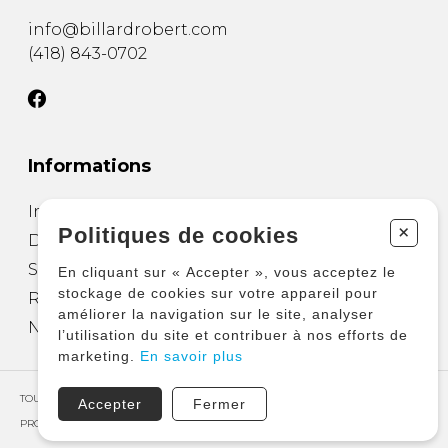
info@billardrobert.com
(418) 843-0702
Informations
Installation de table
+
Politiques de cookies
Déménager une table de billard
Salle de divertissement
En cliquant sur « Accepter », vous acceptez le
stockage de cookies sur votre appareil pour
Réparation et entretien
améliorer la navigation sur le site, analyser
Nous joindre
l’utilisation du site et contribuer à nos efforts de
marketing.
En savoir plus
TOUS DROITS RÉSERVÉS © COPYRIGHT 2026 – BILLARD ROBERT
Accepter
Fermer
PROPULSÉ PAR