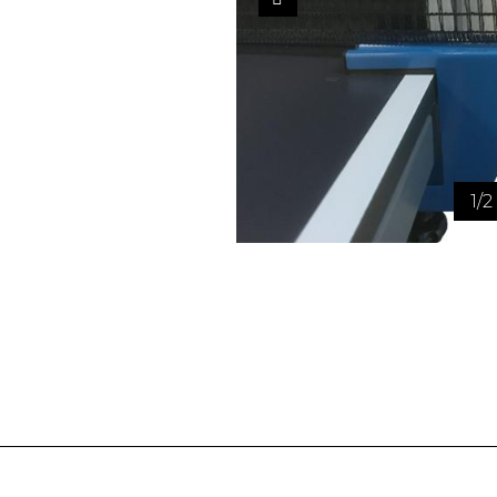
1
/
2