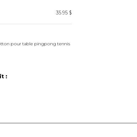
35.95 $
Cotton pour table pingpong tennis
t :