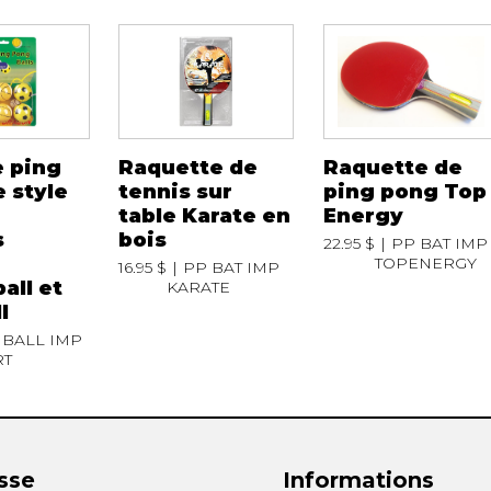
e ping
Raquette de
Raquette de
 style
tennis sur
ping pong Top
table Karate en
Energy
s
bois
22.95 $
PP BAT IMP
TOPENERGY
16.95 $
PP BAT IMP
all et
KARATE
l
 BALL IMP
RT
sse
Informations