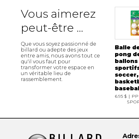
Vous aimerez
peut-être ...
Que vous soyez passionné de
Balle d
billard ou adepte des jeux
pong de
entre amis, nous avons tout ce
ballons
qu'il vous faut pour
sportif
transformer votre espace en
un véritable lieu de
soccer,
rassemblement.
basketb
basebal
6.95 $
PP
SPO
Adre