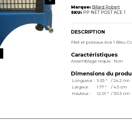
Marque:
Billard Robert
SKU:
PP NET POST ACE 1
DESCRIPTION
Filet et poteaux Ace 1 Bleu 
Caractéristiques
Assemblage requis : Non
Dimensions du produi
Longueur :
9.53 "
/ 24.2 cm
Largeur :
1.77 "
/ 4.5 cm
Hauteur :
12.01 "
/ 30.5 cm