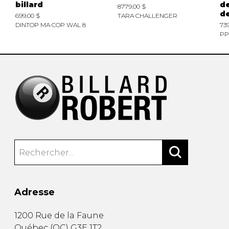
billard
de
8779.00 $
de
699.00 $
TARA CHALLENGER
DINTOP MA COP WAL 8
739
PP
Adresse
1200 Rue de la Faune
Québec
(
QC
)
G3E 1T2