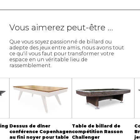
Vous aimerez peut-être ...
Que vous soyez passionné de billard ou
adepte des jeux entre amis, nous avons tout
ce qu'il vous faut pour transformer votre
espace en un véritable lieu de
rassemblement.
ping
Dessus de dîner
Table de billard de
C
conférence Copenhagen
compétition Rasson
Br
au fini noyer pour table
Challenger
je