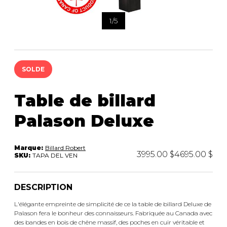
ACCESSOIRES
rassemblement.
1
/
5
SOLDE
Table de billard
Palason Deluxe
Marque:
Billard Robert
3995.00 $
4695.00 $
SKU:
TAPA DEL VEN
DESCRIPTION
L'élégante empreinte de simplicité de ce la table de billard Deluxe de
Palason fera le bonheur des connaisseurs. Fabriquée au Canada avec
des bandes en bois de chêne massif, des poches en cuir véritable et