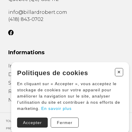
info@billardrobert.com
(418) 843-0702
Informations
Installation de table
+
Politiques de cookies
Déménager une table de billard
Salle de divertissement
En cliquant sur « Accepter », vous acceptez le
stockage de cookies sur votre appareil pour
Réparation et entretien
améliorer la navigation sur le site, analyser
Nous joindre
l’utilisation du site et contribuer à nos efforts de
marketing.
En savoir plus
TOUS DROITS RÉSERVÉS © COPYRIGHT 2026 – BILLARD ROBERT
Accepter
Fermer
PROPULSÉ PAR