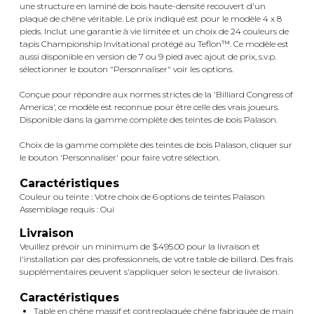
une structure en laminé de bois haute-densité recouvert d'un
plaqué de chêne véritable. Le prix indiqué est pour le modèle 4 x 8
pieds. Inclut une garantie à vie limitée et un choix de 24 couleurs de
tapis Championship Invitational protégé au Teflon™. Ce modèle est
aussi disponible en version de 7 ou 9 pied avec ajout de prix, s.v.p.
sélectionner le bouton "Personnaliser" voir les options.
Conçue pour répondre aux normes strictes de la 'Billiard Congress of
America', ce modèle est reconnue pour être celle des vrais joueurs.
Disponible dans la gamme complète des teintes de bois Palason.
Choix de la gamme complète des teintes de bois Palason, cliquer sur
le bouton 'Personnaliser' pour faire votre sélection.
Caractéristiques
Couleur ou teinte : Votre choix de 6 options de teintes Palason
Assemblage requis : Oui
Livraison
Veuillez prévoir un minimum de $495.00 pour la livraison et
l'installation par des professionnels, de votre table de billard. Des frais
supplémentaires peuvent s'appliquer selon le secteur de livraison.
Caractéristiques
Table en chêne massif et contreplaquée chêne fabriquée de main