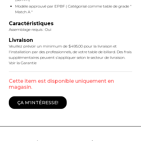
Modèle approuvé par EPBF ( Catégorisé comme table de grade "
Match A "
Caractéristiques
Assemblage requis : Oui
Livraison
Veuillez prévoir un minimum de $495.00 pour la livraison et
l'installation par des professionnels, de votre table de billard. Des frais
supplémentaires peuvent s'appliquer selon le secteur de livraison.
Voir la Garantie
Cette item est disponible uniquement en
magasin.
ÇA M'INTÉRESSE!