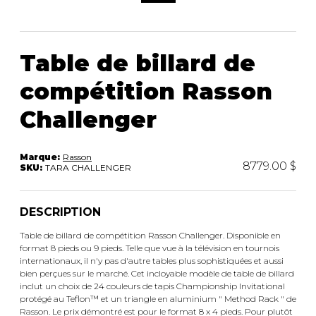
ACCESSOIRES
rassemblement.
Table de billard de
compétition Rasson
Challenger
Marque:
Rasson
8779.00 $
SKU:
TARA CHALLENGER
DESCRIPTION
Table de billard de compétition Rasson Challenger. Disponible en
format 8 pieds ou 9 pieds. Telle que vue à la télévision en tournois
internationaux, il n'y pas d'autre tables plus sophistiquées et aussi
bien perçues sur le marché. Cet incloyable modèle de table de billard
inclut un choix de 24 couleurs de tapis Championship Invitational
protégé au Teflon™ et un triangle en aluminium " Method Rack " de
Rasson. Le prix démontré est pour le format 8 x 4 pieds. Pour plutôt