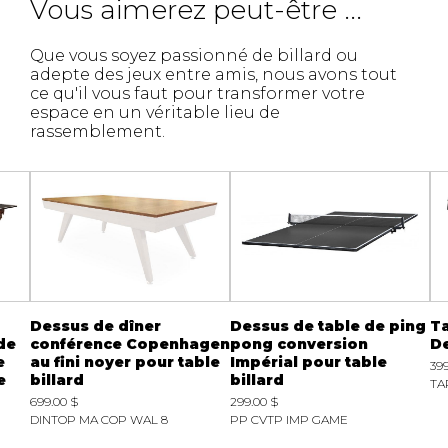
Vous aimerez peut-être ...
Que vous soyez passionné de billard ou
adepte des jeux entre amis, nous avons tout
ce qu'il vous faut pour transformer votre
espace en un véritable lieu de
rassemblement.
Dessus de dîner
Dessus de table de ping
Ta
de
conférence Copenhagen
pong conversion
D
e
au fini noyer pour table
Impérial pour table
399
e
billard
billard
TA
699.00 $
299.00 $
DINTOP MA COP WAL 8
PP CVTP IMP GAME