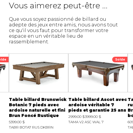
Vous aimerez peut-être ...
Que vous soyez passionné de billard ou
adepte des jeux entre amis, nous avons tout
ce qu'il vous faut pour transformer votre
espace en un véritable lieu de
rassemblement.
olde
Solde
Table billard Brunswick
Table billard Ascot avec
Ta
Botanic 7 pieds avec
ardoise véritable 7
ru
ardoise naturelle et fini
pieds et garantie 25 ans
Br
Brun Foncé Rustique
bo
2999.00 $
3999.00 $
5399.00 $
TAMA V2 ASC WAL 7
60
TABR BOTA7 RUS DKBRN
TA