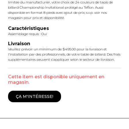
limitée du manufacturier, votre choix de 24 couleurs de tapis de
billard Championship Invitational protégé au Teflon. Aussi
disponible en format 8 pieds avec ajout de prix, s.v.p. voir nos
magasin pour prix et disponibilité.
Caractéristiques
Assemblage requis : Oui
Livraison
Veuillez prévoir un minimum de $495.00 pour la livraison et
l'installation par des professionnels, de votre table de billard. Des frais
supplémentaires peuvent s'appliquer selon le secteur de livraison.
Cette item est disponible uniquement en
magasin.
ÇA M'INTÉRESSE!