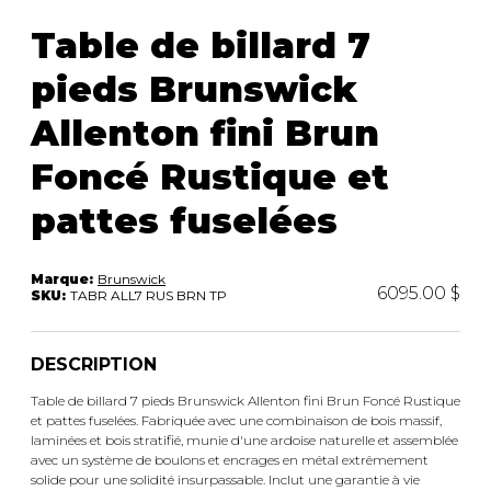
ACCESSOIRES
rassemblement.
Table de billard 7
pieds Brunswick
Allenton fini Brun
Foncé Rustique et
pattes fuselées
Marque:
Brunswick
6095.00 $
SKU:
TABR ALL7 RUS BRN TP
DESCRIPTION
Table de billard 7 pieds Brunswick Allenton fini Brun Foncé Rustique
et pattes fuselées. Fabriquée avec une combinaison de bois massif,
laminées et bois stratifié, munie d'une ardoise naturelle et assemblée
avec un système de boulons et encrages en métal extrêmement
solide pour une solidité insurpassable. Inclut une garantie à vie