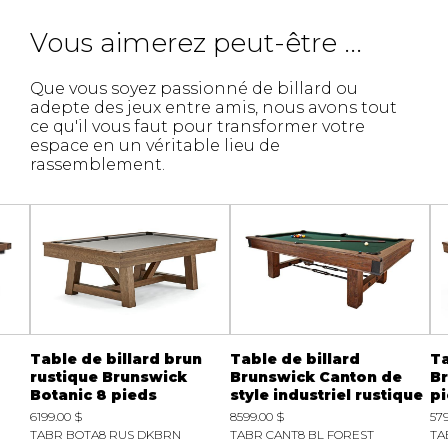
Vous aimerez peut-être ...
Que vous soyez passionné de billard ou
adepte des jeux entre amis, nous avons tout
ce qu'il vous faut pour transformer votre
espace en un véritable lieu de
rassemblement.
Table de billard brun
Table de billard
Ta
rustique Brunswick
Brunswick Canton de
Br
Botanic 8 pieds
style industriel rustique
pi
6199.00 $
8599.00 $
57
TABR BOTA8 RUS DKBRN
TABR CANT8 BL FOREST
TA