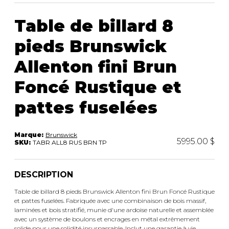
ACCESSOIRES
rassemblement.
Table de billard 8
pieds Brunswick
Allenton fini Brun
Foncé Rustique et
pattes fuselées
Marque:
Brunswick
5995.00 $
SKU:
TABR ALL8 RUS BRN TP
DESCRIPTION
Table de billard 8 pieds Brunswick Allenton fini Brun Foncé Rustique
et pattes fuselées. Fabriquée avec une combinaison de bois massif,
laminées et bois stratifié, munie d'une ardoise naturelle et assemblée
avec un système de boulons et encrages en métal extrêmement
solide pour une solidité insurpassable. Inclut une garantie à vie