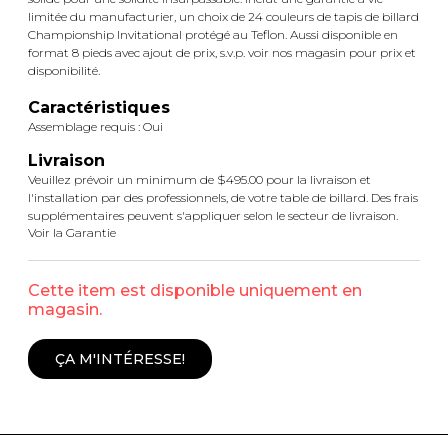
limitée du manufacturier, un choix de 24 couleurs de tapis de billard
Championship Invitational protégé au Teflon. Aussi disponible en
format 8 pieds avec ajout de prix, s.v.p. voir nos magasin pour prix et
disponibilité.
Caractéristiques
Assemblage requis : Oui
Livraison
Veuillez prévoir un minimum de $495.00 pour la livraison et
l'installation par des professionnels, de votre table de billard. Des frais
supplémentaires peuvent s'appliquer selon le secteur de livraison.
Voir la Garantie
Cette item est disponible uniquement en
magasin.
ÇA M'INTÉRESSE!