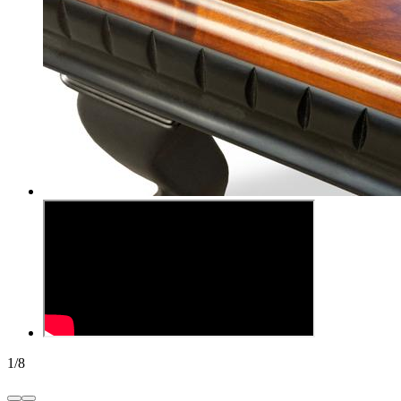
1
/
8