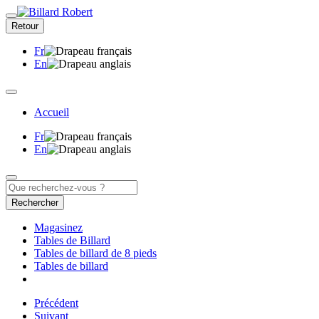
Retour
Fr
En
Accueil
Fr
En
Rechercher
Magasinez
Tables de Billard
Tables de billard de 8 pieds
Tables de billard
Précédent
Suivant