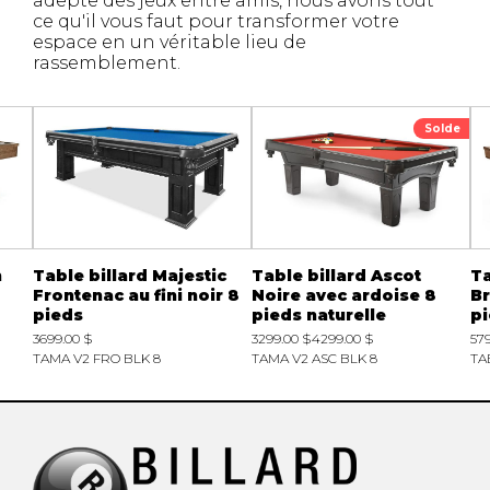
adepte des jeux entre amis, nous avons tout
ce qu'il vous faut pour transformer votre
espace en un véritable lieu de
rassemblement.
Solde
n
Table billard Majestic
Table billard Ascot
Ta
Frontenac au fini noir 8
Noire avec ardoise 8
Br
pieds
pieds naturelle
pi
3699.00 $
3299.00 $
4299.00 $
57
TAMA V2 FRO BLK 8
TAMA V2 ASC BLK 8
TA