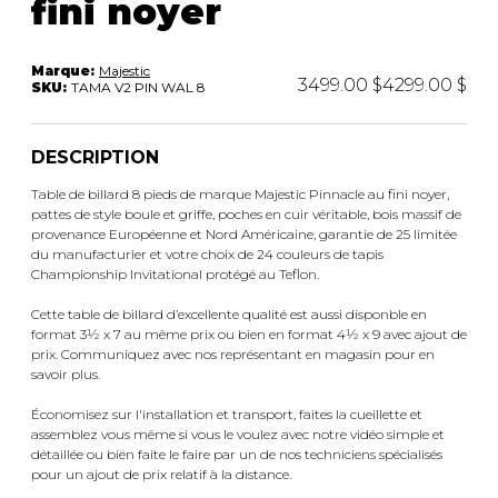
fini noyer
Marque:
Majestic
3499.00 $
4299.00 $
SKU:
TAMA V2 PIN WAL 8
DESCRIPTION
Table de billard 8 pieds de marque Majestic Pinnacle au fini noyer,
pattes de style boule et griffe, poches en cuir véritable, bois massif de
provenance Européenne et Nord Américaine, garantie de 25 limitée
du manufacturier et votre choix de 24 couleurs de tapis
Championship Invitational protégé au Teflon.
Cette table de billard d’excellente qualité est aussi disponble en
format 3½ x 7 au même prix ou bien en format 4½ x 9 avec ajout de
prix. Communiquez avec nos représentant en magasin pour en
savoir plus.
Économisez sur l'installation et transport, faites la cueillette et
assemblez vous même si vous le voulez avec notre vidéo simple et
détaillée ou bien faite le faire par un de nos techniciens spécialisés
pour un ajout de prix relatif à la distance.