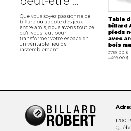
peut-être ...
Que vous soyez passionné de
Table d
billard ou adepte des jeux
billard
entre amis, nous avons tout ce
pieds n
qu'il vous faut pour
avec ar
transformer votre espace en
un véritable lieu de
bois ma
rassemblement.
3799.00 $
4499.00 $
Adre
1200 R
Québ