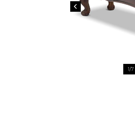
1
/
7