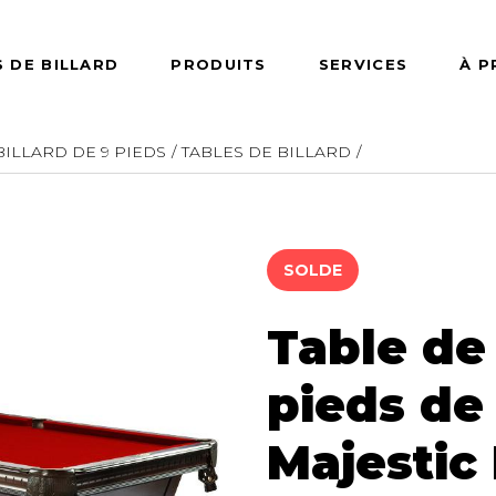
 DE BILLARD
PRODUITS
SERVICES
À 
BILLARD DE 9 PIEDS
TABLES DE BILLARD
BILLARD
TABLES DE JEUX
ACCESSO
d de 7 pieds
Jeux de dards
Accessoires 
SOLDE
babyfoot
d de 8 pieds
Table de babyfoot
Accessoires 
d de 9 pieds
Table de hockey
Accessoires 
Table de 
rd/snooker de
Table de ping pong
pong
pieds de
Majestic