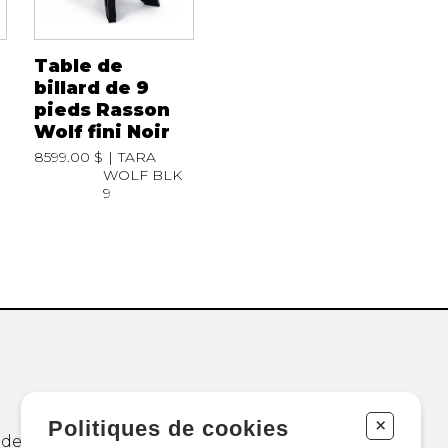
Table de
billard de 9
pieds Rasson
Wolf fini Noir
8599.00 $
TARA
WOLF BLK
9
+
Politiques de cookies
 de