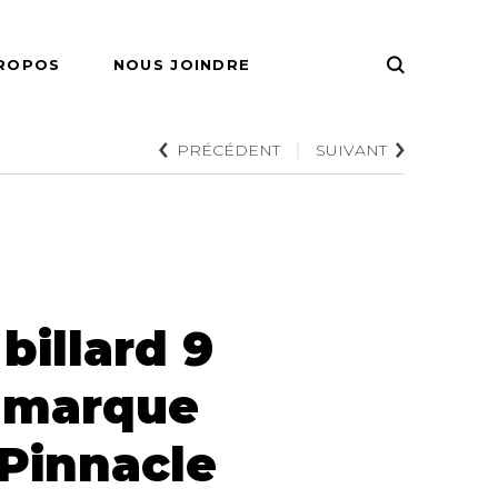
PROPOS
NOUS JOINDRE
PRÉCÉDENT
SUIVANT
IRES
pour le
pour le hockey
pour le ping
billard 9
 marque
 Pinnacle