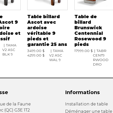
e
Table billard
Table de
 Ascot 9
Ascot avec
billard
oire
ardoise
Brunswick
doise et
véritable 9
Centennial
ssif
pieds et
Rosewood 9
garantie 25 ans
pieds
TAMA
V2 ASC
3499.00 $
TAMA
17999.00 $
TABR
BLK 9
4299.00 $
V2 ASC
CENT9
WAL 9
RWOOD
DRO
sse
Informations
ue de la Faune
Installation de table
ec
(
QC
)
G3E 1T2
Déménager une table