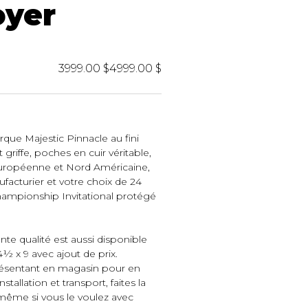
oyer
3999.00 $
4999.00 $
rque Majestic Pinnacle au fini
 griffe, poches en cuir véritable,
uropéenne et Nord Américaine,
facturier et votre choix de 24
Championship Invitational protégé
ente qualité est aussi disponible
½ x 9 avec ajout de prix.
sentant en magasin pour en
stallation et transport, faites la
 même si vous le voulez avec