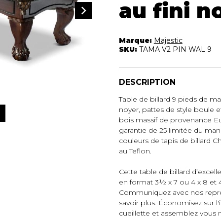
au fini n
Marque:
Majestic
SKU:
TAMA V2 PIN WAL 9
DESCRIPTION
Table de billard 9 pieds de ma
noyer, pattes de style boule et
bois massif de provenance E
garantie de 25 limitée du manu
couleurs de tapis de billard 
au Teflon.
Cette table de billard d’excell
en format 3½ x 7 ou 4 x 8 et 4
Communiquez avec nos repré
savoir plus. Économisez sur l'in
cueillette et assemblez vous