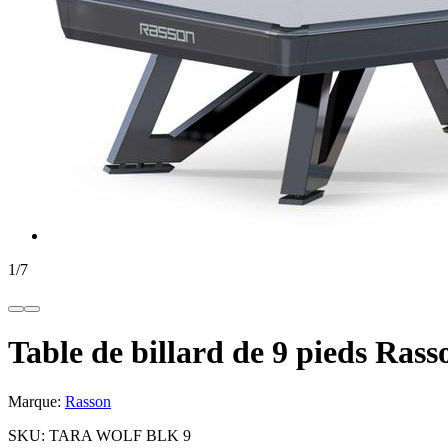
1
/
7
Table de billard de 9 pieds Rass
Marque:
Rasson
SKU:
TARA WOLF BLK 9