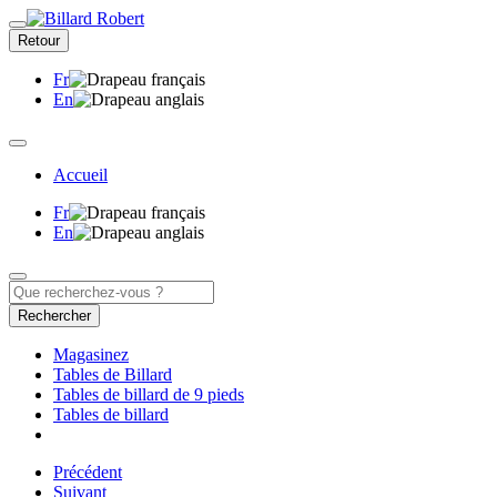
Retour
Fr
En
Accueil
Fr
En
Rechercher
Magasinez
Tables de Billard
Tables de billard de 9 pieds
Tables de billard
Précédent
Suivant