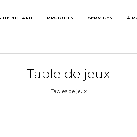
 DE BILLARD
PRODUITS
SERVICES
À 
BILLARD
TABLES DE JEUX
ACCESSO
Table de jeux
d de 7 pieds
Jeux de dards
Accessoires 
babyfoot
d de 8 pieds
Table de babyfoot
Accessoires 
d de 9 pieds
Table de hockey
Accessoires 
Tables de jeux
rd/snooker de
Table de ping pong
pong