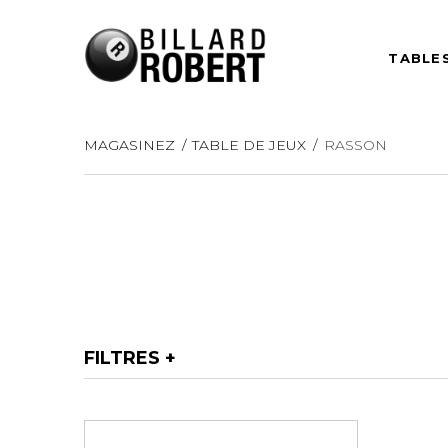
TABLES
MAGASINEZ
TABLE DE JEUX
RASSON
TABLES DE 
Que vous soyez passionné
Tables de billar
de billard ou adepte des
Tables de billar
jeux entre amis, nous avons
Tables de billar
tout ce qu'il vous faut pour
Tables de billa
transformer votre espace
10 pieds et plus
en un véritable lieu de
rassemblement.
Autres
FILTRES