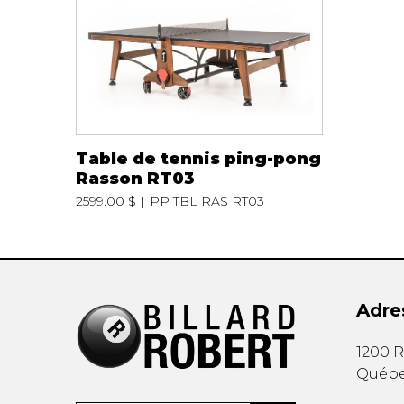
Table de tennis ping-pong
Rasson RT03
2599.00 $
PP TBL RAS RT03
Adre
1200 R
Québ