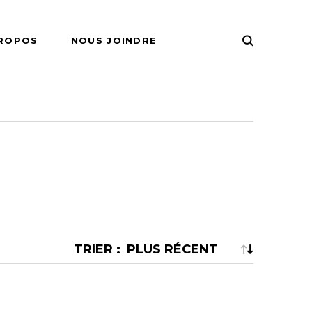
PROPOS
NOUS JOINDRE
IRES
pour le
pour le hockey
pour le ping
TRIER :