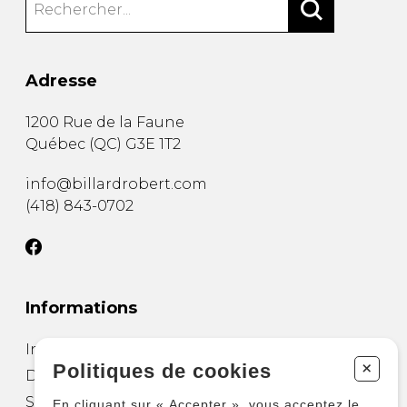
Adresse
1200 Rue de la Faune
Québec
(
QC
)
G3E 1T2
info@billardrobert.com
(418) 843-0702
Informations
Installation de table
+
Politiques de cookies
Déménager une table de billard
Salle de divertissement
En cliquant sur « Accepter », vous acceptez le