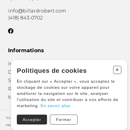
info@billardrobert.com
(418) 843-0702
Informations
Installation de table
+
Politiques de cookies
Déménager une table de billard
Salle de divertissement
En cliquant sur « Accepter », vous acceptez le
stockage de cookies sur votre appareil pour
Réparation et entretien
améliorer la navigation sur le site, analyser
Nous joindre
l’utilisation du site et contribuer à nos efforts de
marketing.
En savoir plus
TOUS DROITS RÉSERVÉS © COPYRIGHT 2026 – BILLARD ROBERT
Accepter
Fermer
PROPULSÉ PAR