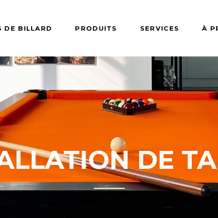
 DE BILLARD
PRODUITS
SERVICES
À 
BILLARD
TABLES DE JEUX
ACCESSO
d de 7 pieds
Jeux de dards
Accessoires 
babyfoot
d de 8 pieds
Table de babyfoot
Accessoires 
d de 9 pieds
Table de hockey
Accessoires 
rd/snooker de
Table de ping pong
ALLATION DE T
pong
–––