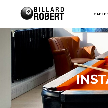
TABLES
TABLES DE 
Que vous soyez passionné
Tables de billar
de billard ou adepte des
Tables de billar
jeux entre amis, nous avons
Tables de billar
tout ce qu'il vous faut pour
Tables de billa
transformer votre espace
INST
10 pieds et plus
en un véritable lieu de
rassemblement.
Autres