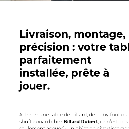
Livraison, montage,
précision : votre tab
parfaitement
installée, prête à
jouer.
Acheter une table de billard, de baby-foot ou
shuffleboard chez
Billard Robert
, ce n’est pas
seulement acquérir un objet de divertisseme