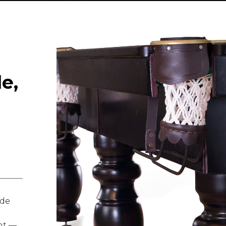
le,
 de
nt —