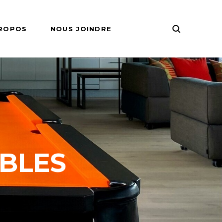
PROPOS
NOUS JOINDRE
IRES
pour le
pour le hockey
pour le ping
ABLES