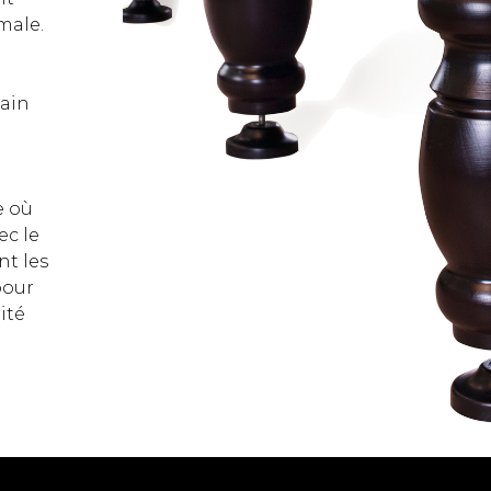
male.
main
e où
ec le
nt les
pour
ité