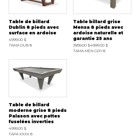
Table de billard
Table billard grise
Dublin 8 pieds avec
Mensa 8 pieds avec
surface en ardoise
ardoise naturelle et
garantie 25 ans
4999.00 $
TAMA DUB 8
3999.00 $
4999.00 $
TAMA MEN GRY 8
Table de billard
moderne grise 8 pieds
Palason avec pattes
fuselées inverties
4999.00 $
TAPA XXXX 8