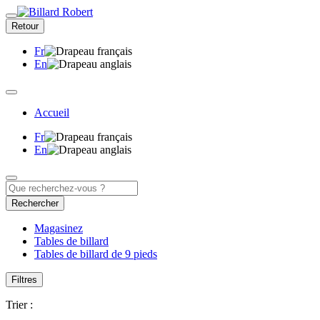
Retour
Fr
En
Accueil
Fr
En
Rechercher
Magasinez
Tables de billard
Tables de billard de 9 pieds
Filtres
Trier :