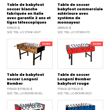
Table de babyfoot
Table de soccer
soccer blanche
babyfoot commerciale
fabriquée en Italie
extérieure avec
avec garantie 2 ans et
système de
tiges télescopiques
monnayeur
1099.00 $
2899.00 $
SOC TBL LO STRIK WHT
SOC TBL LO STORM F3
Solde
Solde
Table de babyfoot
Table de soccer
soccer Longoni
Longoni Bomber
Bomber
babyfoot rouge
1759.00 $
1795.00 $
1759.00 $
1795.00 $
SOC TBL LO BOMB BURL
SOC TBL LO BOMB RED