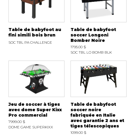
ACCESSOIRES
rassemblement.
Table de babyfoot au
Table de babyfoot
fini simili bois brun
soccer Longoni
Bomber Noire
SOC TBL PA CHALLENGE
1795.00 $
SOC TBL LO BOMB BLK
Jeu de soccer à tiges
Table de babyfoot
avec dome Super Kixx
soccer noire
Pro commercial
fabriquée en Italie
avec garantie 2 ans et
7999.00 $
tiges télescopiques
DOME GAME SUPERKIXX
1099.00 $