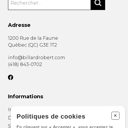
Adresse
1200 Rue de la Faune
Québec
(
QC
)
G3E 1T2
info@billardrobert.com
(418) 843-0702
Informations
Installation de table
+
Politiques de cookies
Déménager une table de billard
Salle de divertissement
En cliquant sur « Accepter », vous acceptez le