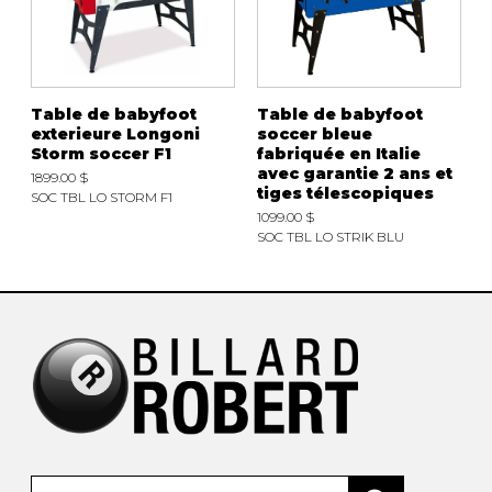
Table de babyfoot
Table de babyfoot
exterieure Longoni
soccer bleue
Storm soccer F1
fabriquée en Italie
avec garantie 2 ans et
1899.00 $
tiges télescopiques
SOC TBL LO STORM F1
1099.00 $
SOC TBL LO STRIK BLU