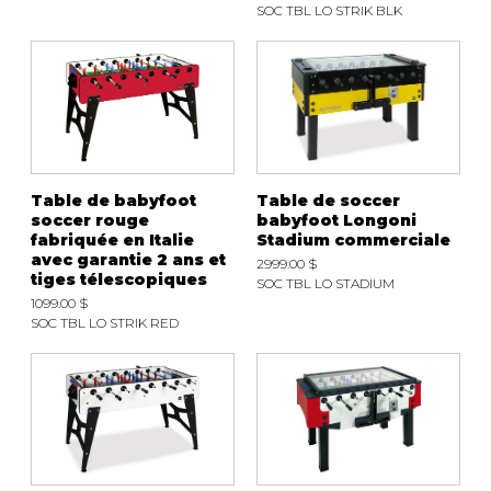
SOC TBL LO STRIK BLK
Table de babyfoot
Table de soccer
soccer rouge
babyfoot Longoni
fabriquée en Italie
Stadium commerciale
avec garantie 2 ans et
2999.00 $
tiges télescopiques
SOC TBL LO STADIUM
1099.00 $
SOC TBL LO STRIK RED